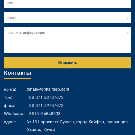
Отправить
Контакты
почта:
dinak@dnkairsep.com
Тел:
+86-371-22737673
факс:
+86-371-22737673
Whatsapp:
+8615194646933
адрес:
№ 131 проспект Сунчэн, город Кайфэн, провинция
Хэнань, Китай