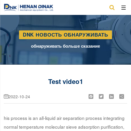

DNK НОВОСТЬ ОБНАРУЖИВАТЬ
обнаруживать больше сказание
Test video1
2022-10-24
Facebook
Twitter
LinkedIn
Shar

his process is an all-liquid air separation process integrating
normal temperature molecular sieve adsorption purification,