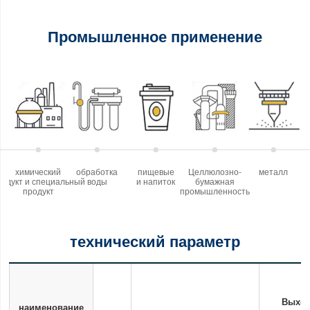
Промышленное применение
химический
обработка
пищевые
Целлюлозно-
металл
родукт и специальный
воды
и напиток
бумажная
продукт
промышленность
технический параметр
Выхо
наименование