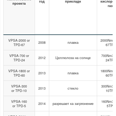
год
прикладн
кислород
проекта
газе
VPSA-2000 or
2000Nm3/
2008
плавка
TPD-67
67TP
VPSA-700 or
700Nm3/h
2012
Целлюлоза на солнце
TPD-24
24TP
VPSA-1800 or
1800Nm3/
2013
плавка
TPD-60
60TP
VPSA-300
300Nm3/h
2013
стекло
or TPD-10
10TP
VPSA-160
160Nm3/h
2014
разрешает ка загрязнение
or TPD-5
5TPD