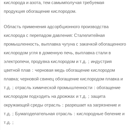
кислорода и азота, тем самымполучая требуемая
продукция обогащение кислородом.
Область применения адсорбционного производства
кислорода с перепадом давления: Сталелитейная
промышленность, выплавка чугуна с закачкой обогащенного
кислородом угля в доменную печь, выплавка стали в
электропечи, продувка кислородом и т.д.；индустрия
цветной плав：черновая медь обогащение кислородом
плавка; черновой свинец обогащение кислородом плавка и
т.д.；отрасль химической промышленности：обогащение
кислородом подходить на дрожжах и т.д.；защита
окружающей среды отрасль：разрешает ка загрязнение и
т.д.；Бумагоделательная отрасль：кислородные беление и
т.д.；