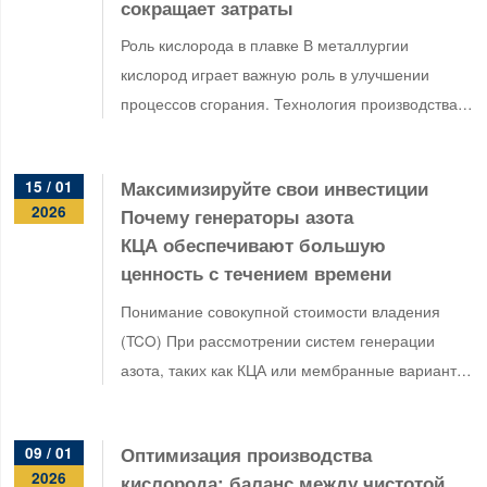
сокращает затраты
Роль кислорода в плавке В металлургии
кислород играет важную роль в улучшении
процессов сгорания. Технология производства
кислорода КЦА известна своей гибкостью и
экономичностью. Она используется во…
Максимизируйте свои инвестиции
15 / 01
2026
Почему генераторы азота
КЦА обеспечивают большую
ценность с течением времени
Понимание совокупной стоимости владения
(TCO) При рассмотрении систем генерации
азота, таких как КЦА или мембранные варианты,
важно учитывать совокупную стоимость
владения (TCO). Она включает в себя…
Оптимизация производства
09 / 01
2026
кислорода: баланс между чистотой,