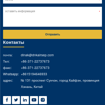
Отправить
Контакты
почта:
dinak@dnkairsep.com
Тел:
+86-371-22737673
факс:
+86-371-22737673
Whatsapp:
+8615194646933
адрес:
№ 131 проспект Сунчэн, город Кайфэн, провинция
Хэнань, Китай




