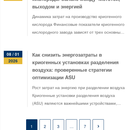
выходом и энергией
Динамика затрат на производство криогенного
кислорода Финансовые показатели криогенного
кислородного завода зависят от трех основных
факторов: чистоты продукта, коэффициента
извлечения и удельного потребления энергии.
Как снизить энергозатраты в
08 / 01
Кислород…
2026
криогенных установках разделения
воздуха: проверенные стратегии
оптимизации ASU
Рост затрат на энергию при разделении воздуха
Криогенные установки разделения воздуха
(ASU) являются важнейшими устройствами,
которые поддерживают работу таких крупных
отраслей, как сталелитейная, нефтехимическая
1
2
3
…
7
и…
