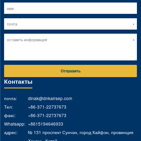
Отправить
Контакты
почта:
dinak@dnkairsep.com
Тел:
+86-371-22737673
факс:
+86-371-22737673
Whatsapp:
+8615194646933
адрес:
№ 131 проспект Сунчэн, город Кайфэн, провинция
Хэнань, Китай