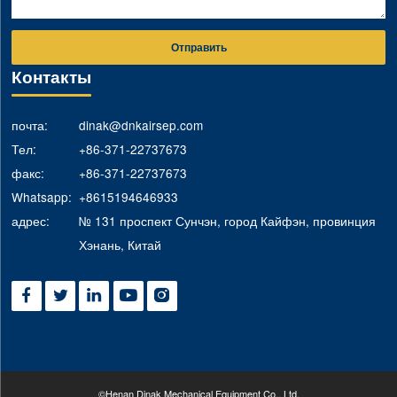
Отправить
Контакты
почта:
dinak@dnkairsep.com
Тел:
+86-371-22737673
факс:
+86-371-22737673
Whatsapp:
+8615194646933
адрес:
№ 131 проспект Сунчэн, город Кайфэн, провинция
Хэнань, Китай





©Henan Dinak Mechanical Equipment Co., Ltd.