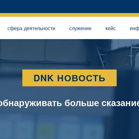
сфера деятельности
служение
кейс
инф
DNK НОВОСТЬ
обнаруживать больше сказани