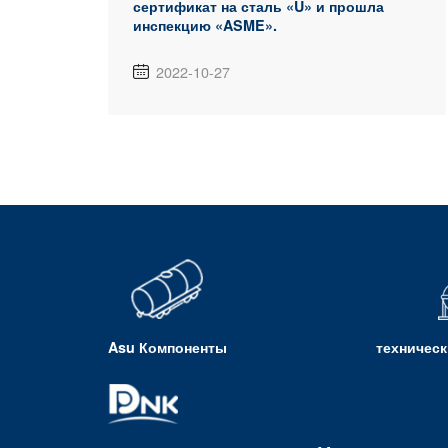
сертификат на сталь «U» и прошла
инспекцию «ASME».
2022-10-27

Asu Компоненты
техническ