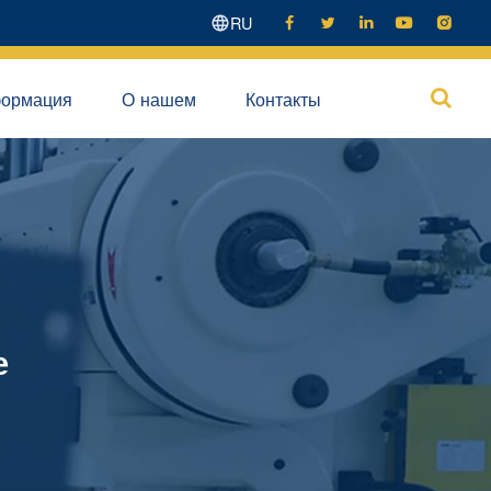
RU





ормация
О нашем
Контакты

е