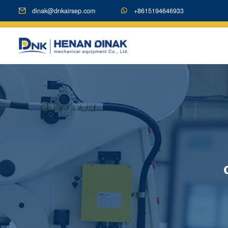
dinak@dnkairsep.com
+8615194646933

