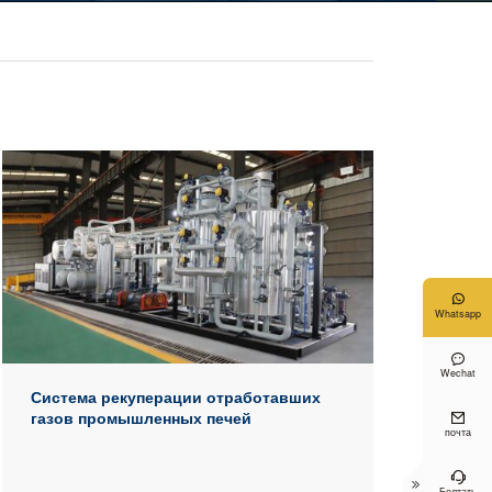

Whatsapp

Wechat
Система рекуперации отработавших
газов промышленных печей

почта


Болтать