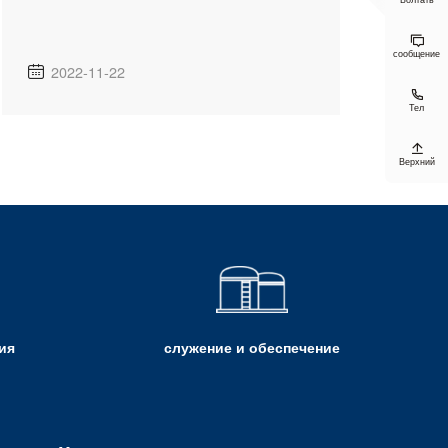

сообщение
2022-11-22


Тел

Верхний
ия
служение и обеспечение