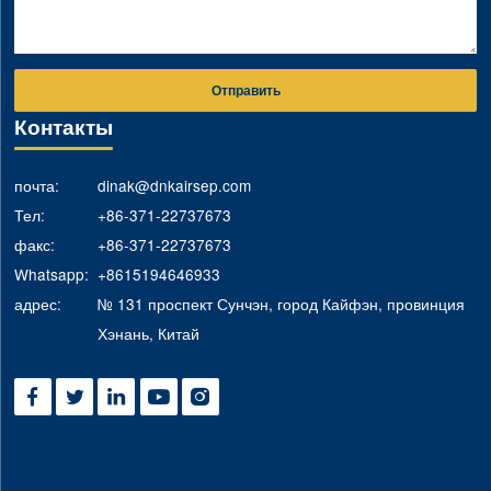
Отправить
Контакты
почта:
dinak@dnkairsep.com
Тел:
+86-371-22737673
факс:
+86-371-22737673
Whatsapp:
+8615194646933
адрес:
№ 131 проспект Сунчэн, город Кайфэн, провинция
Хэнань, Китай




