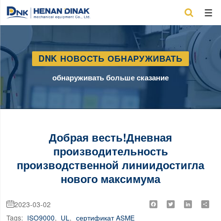

DNK НОВОСТЬ ОБНАРУЖИВАТЬ
обнаруживать больше сказание
Добрая весть!Дневная
производительность
производственной линиидостигла
нового максимума
2023-03-02
Facebook
Twitter
LinkedIn
Shar

Tags:
ISO9000
,
UL
,
сертификат ASME