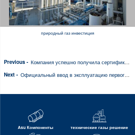
природный газ инвестиция
Компания успешно получила сертификат на сталь «U» и прошла инспекцию «ASME».
Официальный ввод в эксплуатацию первого проекта по жидкостной воздухоразделительной установке в Китае для преобразования очищенного воздуха в жидкую фазу от внешнего источника газа с высоким давлением
Asu Компоненты
технические газы решение